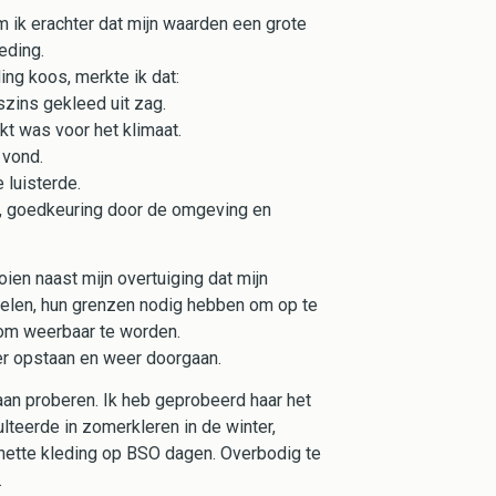
 ik erachter dat mijn waarden een grote
eding.
ing koos, merkte ik dat:
gszins gekleed uit zag.
ikt was voor het klimaat.
 vond.
 luisterde.
t, goedkeuring door de omgeving en
ien naast mijn overtuiging dat mijn
kelen, hun grenzen nodig hebben om op te
 om weerbaar te worden.
er opstaan en weer doorgaan.
gaan proberen. Ik heb geprobeerd haar het
ulteerde in zomerkleren in de winter,
nette kleding op BSO dagen. Overbodig te
.