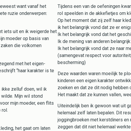
geweest want vanaf het
Tijdens een van de oefeningen kwam
riete ruzie onderwerpen:
rol speelden in de akkefietjes om kl
Op het moment dat zij zelf haar kled
ik het belangrijk vond dat ze er eni
t iets uit en ik weigerde het
Ik het belangrijk vond dat het gesch
mijn moeder op basis van
Ik de mening van anderen belangrijk
d zaken die volkomen
Ik het belangrijk vond dat ze naar me
(samengevat respect voor autoritei
bescherming)
ezegend met het eigen-
chrijft “haar karakter is te
Deze waarden waren moeilijk te ploo
kinderen een eigen karakter ontwik
zoeken en dat ze dit nodig hebben
ikke zelluf doen, wil ik
Het maakt dat ze kunnen vallen, we
 wilde. Mijn wil stond
 voor mijn moeder, een flits
Uiteindelijk ben ik gewoon wat uit 
 rol.
helemaal zelf laten bepalen. Dit res
joggingbroeken met kerstdiners en 
zeggen dat dit niet helemaal werkte
leding, het gaat om laten