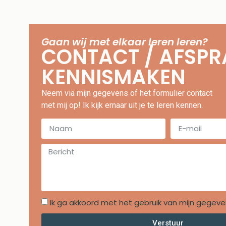
Gaan wij met elkaar leren leren?
CONTACT / AFSPR
KENNISMAKEN
Neem via mijn gegevens of het formulier contact
met mij op! Ik kijk ernaar uit je te leren kennen.
Ik ga akkoord met het gebruik van mijn gegeve
Verstuur