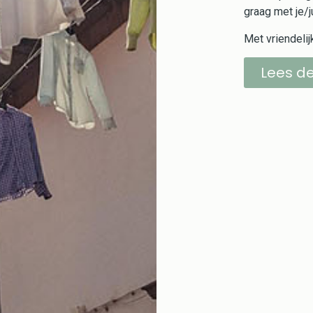
graag met je/j
Met vriendeli
Lees d