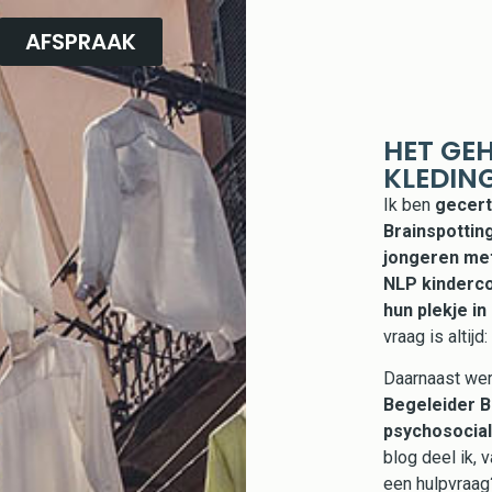
AFSPRAAK
HET GE
KLEDIN
Ik ben
gecert
Brainspottin
jongeren met
NLP kinderco
hun plekje in
vraag is altijd:
Daarnaast wer
Begeleider B
psychosocial
blog deel ik, v
een hulpvraag