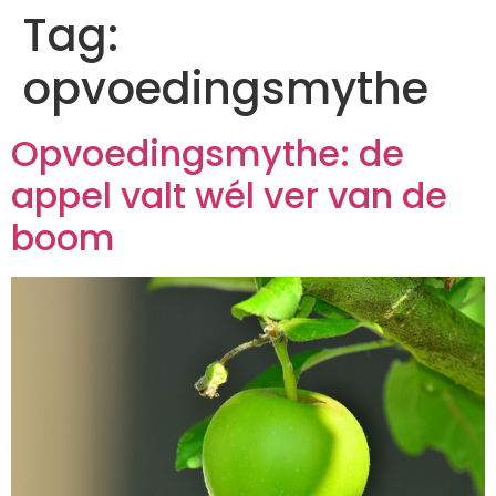
Tag:
opvoedingsmythe
Opvoedingsmythe: de
appel valt wél ver van de
boom