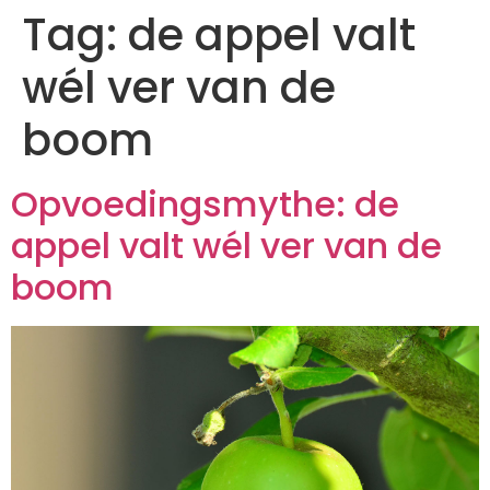
Tag:
de appel valt
wél ver van de
boom
Opvoedingsmythe: de
appel valt wél ver van de
boom